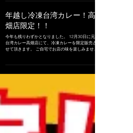
増やしてまいります。 台湾スパゲッチのご提供店
舗は 【高畑店】【千種店】となっております。 今
後も元祖台湾カレーを宜しくお願い致します。...
年越し冷凍台湾カレー！高
畑店限定！！
今年も残りわずかとなりました。 12月30日に元祖
台湾カレー高畑店にて、冷凍カレーを限定販売さ
せて頂きます。 ご自宅でお店の味を楽しみません
か？？お土産にも最適！！ ＜冷凍台湾カレー＞ 2
食入り 1200円 台湾ミンチ×2 オリジナルカレ
ー×2 問い合わせ...