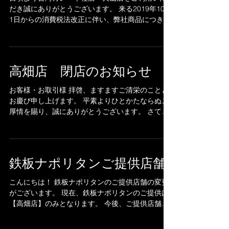
日頃より台湾カレー千種店・犬山店をご利用いた
だき誠にありがとうございます。 来る2019年10月
1日からの消費税法改正に伴い、弊社商品につきま
して 2019年10月1日より一部商品の価格改定を予
定しております。 改定後も変わらず心を込めて商
品をご提供させていただきます。...
高畑店 閉店のお知らせ
お客様・お取引様 拝啓、ますますご清栄のことと
お慶び申し上げます。 平素よりひとかたならぬご
厚情を賜り、誠にありがとうございます。 さて、
この度、元祖台湾カレー 高畑店は、諸般の事
情、グループ再編に伴い、 平成３１年４月２１日
をもちまして閉店することとなりました。 ...
鉄板ナポリタンご提供店舗
こんにちは！ 鉄板ナポリタンのご提供店舗の変更
がございます。 現在、鉄板ナポリタンのご提供は
【高畑店】のみとなります。 今後、ご提供店舗を