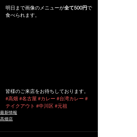
明日まで画像のメニューが
全て500円
で
食べられます。
皆様のご来店をお待ちしております。
#高畑
#名古屋
#カレー
#台湾カレー
#
テイクアウト
#中川区
#元祖
最新情報
高畑店