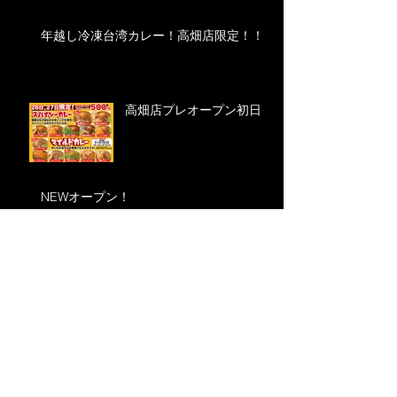
年越し冷凍台湾カレー！高畑店限定！！
高畑店プレオープン初日！
NEWオープン！
公式ブログテスト記事
アーカイブ
2020年9月
（1）
1件の記事